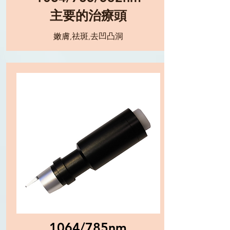
主要的治療頭
嫩膚,祛斑,去凹凸洞
1064/785nm