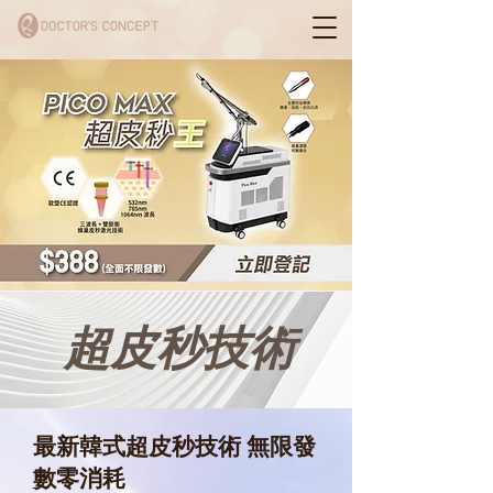
超皮秒技術
最新韓式超皮秒技術 無限發
數零消耗