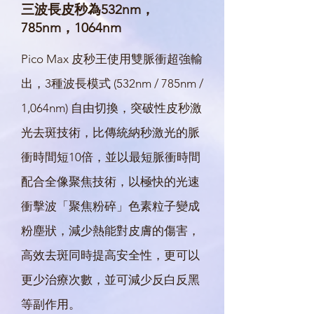
三波長皮秒為532nm，
785nm，1064nm
Pico Max 皮秒王使用雙脈衝超強輸
出，3種波長模式 (532nm / 785nm /
1,064nm) 自由切換，突破性皮秒激
光去斑技術，比傳統納秒激光的脈
衝時間短10倍，並以最短脈衝時間
配合全像聚焦技術，以極快的光速
衝擊波「聚焦粉碎」色素粒子變成
粉塵狀，減少熱能對皮膚的傷害，
高效去斑同時提高安全性，更可以
更少治療次數，並可減少反白反黑
等副作用。