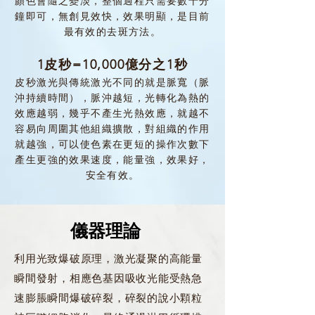
顏色會隨之變淡，整個過程只需要數十分
鐘即可，無創見效快，效果明顯，是目前
最有效的去斑方法。
1皮秒=10,000億分之1秒
皮秒激光與傳統激光不同的就是脈寬（脈
沖持續時間），脈沖越短，光轉化為熱的
效應越弱，幾乎不產生光熱效應，就越不
容易向周圍其他組織擴散，對組織的作用
就越強，可以使色素在更短的操作次數下
產生更強的效果速度，能量強，效果好，
安全有效。
儀器理論
利用光致爆破原理，激光凝聚的高能量
瞬間發射，相應色基因吸收光能受熱急
速膨脹瞬間爆破碎裂，碎裂的說小顆粒