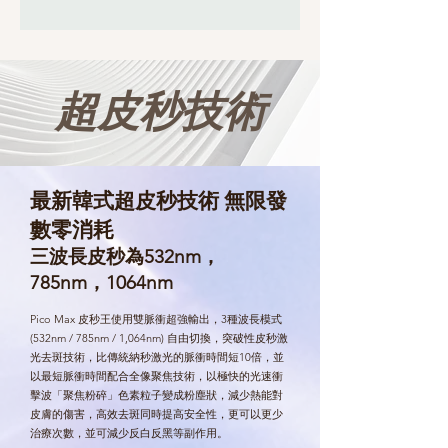
超皮秒技術
最新韓式超皮秒技術 無限發
數零消耗
三波長皮秒為532nm，
785nm，1064nm
Pico Max 皮秒王使用雙脈衝超強輸出，3種波長模式
(532nm / 785nm / 1,064nm) 自由切換，突破性皮秒激
光去斑技術，比傳統納秒激光的脈衝時間短10倍，並
以最短脈衝時間配合全像聚焦技術，以極快的光速衝
擊波「聚焦粉碎」色素粒子變成粉塵狀，減少熱能對
皮膚的傷害，高效去斑同時提高安全性，更可以更少
治療次數，並可減少反白反黑等副作用。