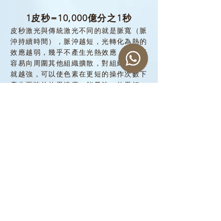
1皮秒=10,000億分之1秒
皮秒激光與傳統激光不同的就是脈寬（脈
沖持續時間），脈沖越短，光轉化為熱的
效應越弱，幾乎不產生光熱效應，就越不
容易向周圍其他組織擴散，對組織的作用
就越強，可以使色素在更短的操作次數下
產生更強的效果速度，能量強，效果好，
安全有效。
儀器理論
利用光致爆破原理，激光凝聚的高能量
瞬間發射，相應色基因吸收光能受熱急
速膨脹瞬間爆破碎裂，碎裂的說小顆粒
被巨噬細胞消化，最終通過淋巴循環排
出體外，問題組織的色基因逐漸減少直