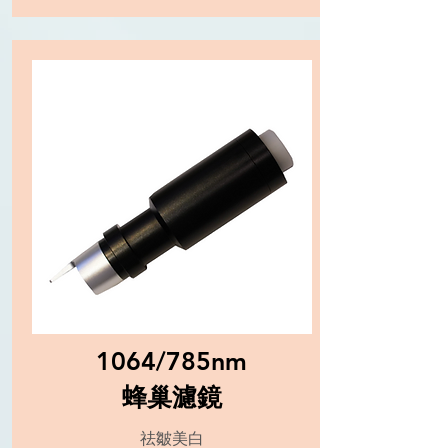
1064/785nm
蜂巢濾鏡
祛皺美白