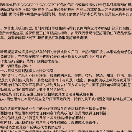
即表示你授權 DOCTOR’S CONCEPT 於你的信用卡或轉帳卡收取金額為訂單總額
的反詐騙檢查, 例如信用審查, 以及在必要的時候, 向第三方或從第三方傳送或獲取
機構, 而此等機構可能保存有關資料。如欲了解更多關於本公司如何使用個人資料的資
。除非出現明顯錯誤, 否則你的訂單獲接納時即代表你同意支付本網站所顯示的價格
保證所有價格無誤, 並保留更正任何錯誤的權利。如果我們發現你已訂購的任何產品價格有
單。如果未能聯絡閣下, 我們將把訂單作取消訂單般處理。
務時可能需要或選擇登記成爲我們的會員或開立戶口。登記或開戶後，本網站會給予你
密免被盜用。在你登記或開戶後即代表你同意負責及承擔以下所有責任：
作出/進行過的行爲而引致的法律責任；
更新一切所需的資料；
滿十八歲或已得到監護人允許及指引；
切的資訊，包括但不限於評論、服務後的意見、提問、技巧、建議、知識、想法、圖/
提及的可識別個人資料， 將會被當作為非專利及非機密。 你在提供或上載此等意見即
、不可撤銷的和完全可再授權的權利及能以任何方式去使用，而不須通知或獲得你同意
自動成爲我們的獨有資產，並不會發還給你；
將被視爲你代表及保證已擁有該相關意見之合法使用或擁有權；
他人) 因使用你在本網站開立之戶口而導致我們，我們的員工或相關之商業夥伴被第三
行動而造成本網站受不合理的基礎設施負荷而導致我們任何損失及費用；
書面授權下而使用本網站之任何内容作商業或個人使用而獲得任何利益；
檢閲你所提供之任何意見及禁止其被發帖/發佈的權利；
編輯控制，因此我們對所有意見沒有任何關係，義務或承擔責任；
帖/發佈之意見並不反映或代表我們立場；
款及細則或在第三者或我們作出最佳利益的前提下，我們保留作出單方面權力終止、拒