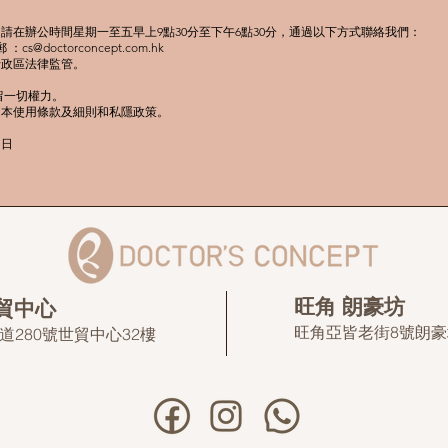
請在辦公時間星期一至五早上9點30分至下午6點30分，通過以下方式聯絡我們：
電郵 ：
cs@doctorconcept.com.hk
行政區法律監管。
 保留一切權力。
受本使用條款及細則和私隱政策。
1日
旺角 朗豪坊
世貿中心
旺角亞皆老街8號朗豪
道280號世貿中心32樓