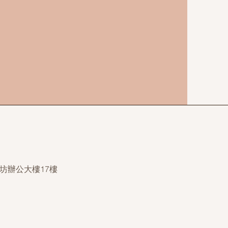
坊辦公大樓17樓