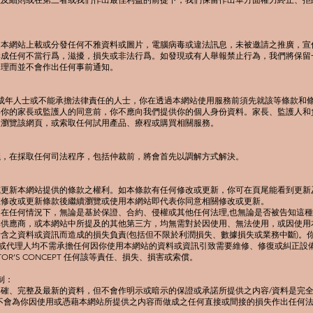
過本網站上載或分發任何不雅資料或圖片，電腦病毒或違法訊息，未被邀請之推廣，宣
構成任何不當行爲，滋擾，損失或非法行爲。如發現或有人舉報禁止行為，我們將保留
處理而並不會作出任何事前通知。
為未成年人士或不能承擔法律責任的人士，你在透過本網站使用服務前須先就該等條款和
得你的家長或監護人的同意前，你不應向我們提供你的個人身份資料。家長、監護人和
人瀏覽該網頁，或索取任何試用產品、療程或購買相關服務。
議，在採取任何司法程序，包括仲裁前，將會首先以調解方式解決。
或更新本網站提供的條款之權利。如本條款有任何修改或更新，你可在頁尾能看到更新
在修改或更新條款後繼續瀏覽或使用本網站即代表你同意相關修改或更新。
在任何情況下，無論是基於保證、合約、侵權或其他任何法理,也無論是否被告知這
EPT及其供應商，或本網站中所提及的其他第三方，均無需對於因使用、無法使用，或因使
含之資料或資訊而造成的損失負責(包括但不限於利潤損失、數據損失或業務中斷)。你承認
僱員或代理人均不需承擔任何因你使用本網站的資料或資訊引致需要維修、修復或糾正設
OR’S CONCEPT 任何該等責任、損失、損害或索償。
制：
確、完整及最新的資料，但不會作明示或暗示的保證或承諾所提供之内容/資料是完
不會為你因使用或憑藉本網站所提供之内容而做成之任何直接或間接的損失作出任何