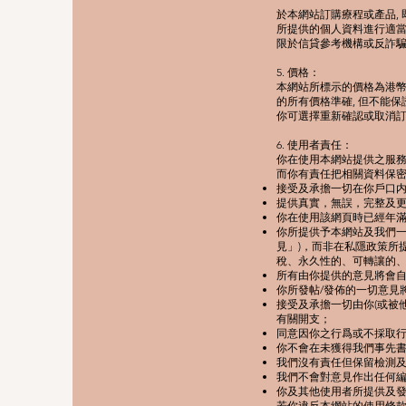
於本網站訂購療程或產品, 
所提供的個人資料進行適當
限於信貸參考機構或反詐騙
​5.
價格：
本網站所標示的價格為港幣
的所有價格準確, 但不能
你可選擇重新確認或取消訂
6. 使用者責任：
你在使用本網站提供之服
而你有責任把相關資料保
接受及承擔一切在你戶口内
提供真實，無誤，完整及
你在使用該網頁時已經年
你所提供予本網站及我們一
見」)，而非在私隱政策所
稅、永久性的、可轉讓的
所有由你提供的意見將會
你所發帖/發佈的一切意見
接受及承擔一切由你(或被
有關開支；
同意因你之行爲或不採取
你不會在未獲得我們事先
我們沒有責任但保留檢測及
我們不會對意見作出任何
你及其他使用者所提供及發
若你違反本網站的使用條