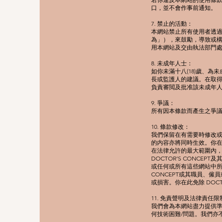
口，並不會作事前通知。
7. 禁止的活動：
本網站禁止所有使用者透
為」），來鼓勵，導致或
用本網站及交由執法部門
8. 未成年人士：
如你未滿十八(18)歲、
長或監護人的建議。在取
負責審閲及批准該未成年
9. 爭議：
所有因本條款而產生之爭
10. 條款修改：
我們保留在有需要時修改
的内容亦將同時生效。你
在法律允許的最大範圍內，
DOCTOR’S CONC
或任何或所有這些網站中所
CONCEPT或其職員、
或損害。你在此免除 DOCT
11. 免責聲明及法律責任限
我們會為本網站盡力提供準
何技術困難/問題。我們亦