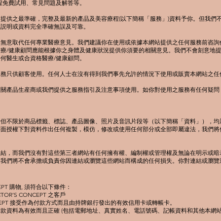
程免費試用、常見問題及解答等。
提供之最準確，完整及最新的產品及美容療程(以下簡稱「服務」)資料予你。但我們
程説明或資料完全準確無誤及可靠。
無意取代任何專業醫療意見。我們建議你在使用或依據本網站提供之任何服務前咨詢
療/健康顧問應能根據你之身體及健康狀況提供你須要的相關意見。我們不會刻意地
何醫生或合資格醫療/健康顧問。
服務只供顧客使用。任何人士在沒有得到我們事先允許的情況下使用或販賣本網站之任
相關產品生産商或我們提供之服務指引及注意事項使用。如你對使用之服務有任何疑問
括但不限於商品標籤、標誌、產品圖像、照片及音訊片段等（以下簡稱「資料」），均
書面授權下對資料作出任何複製，模仿，修改或使用任何部分或全部即屬違法，我們將
連結，而我們沒有對這些第三者網站有任何擁有權、編制權或管理權及無論在明示或暗
。我們將不會承擔或負責你因連結或瀏覽這些網站而構成的任何損失。你對連結或瀏覽
CEPT 購物, 須符合以下條件：
OR’S CONCEPT 之客戶
 CONCEPT 接受作為付款方式而且由持牌銀行發出的有效信用卡或轉帳卡。
及付款資料為有效而且正確 (包括電郵地址、真實姓名、電話號碼、記帳資料和其他本網站