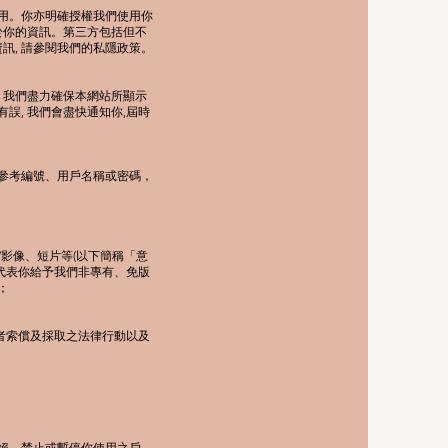
的費用。你亦明確授權我們使用你
關於你的資訊。第三方包括但不
訊, 請參閱我們的私隱政策。
。我們盡力確保本網站所顯示
誤, 我們會盡快通知你,屆時
參考編號、用戶名稱或密碼，
影像、短片等(以下簡稱「意
代表你給予我們非專有、免版
；
者索償及採取之法律行動以及
絕、禁止或暫停你使用之戶