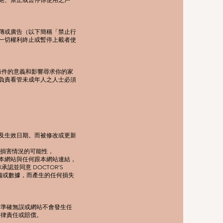
傳或廣告（以下簡稱「禁止行
一切權利終止或暫停上載者使
條件的意義和影響尋求你的家
負責看管未成年人之人士必須
及生效日期。而被修改或更新
種損害情況的可能性，
用本網站與任何跟本網站連結，
並同意 DOCTOR’S
備或數據，而產生的任何損失
全準確無誤或網站不會發生任
法律責任或賠償。